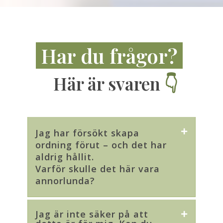
Har du frågor?
Här är svaren
👇
Jag har försökt skapa
ordning förut – och det har
aldrig hållit.
Varför skulle det här vara
annorlunda?
Jag är inte säker på att