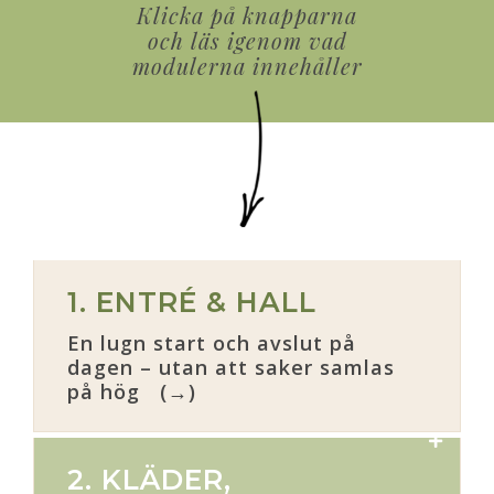
Klicka på knapparna
och läs igenom vad
modulerna innehåller
1. ENTRÉ & HALL
En lugn start och avslut på
dagen – utan att saker samlas
på hög (→)
2. KLÄDER,