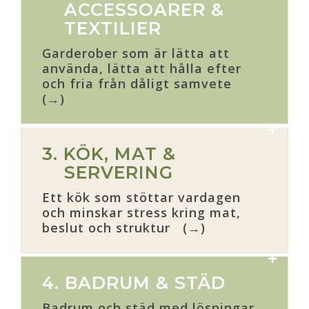
ACCESSOARER &
TEXTILIER
Garderober som är lätta att
använda, lätta att hålla efter
och fria från dåligt samvete
(→)
3. KÖK, MAT &
SERVERING
Ett kök som stöttar vardagen
och minskar stress kring mat,
beslut och struktur (→)
4. BADRUM & STÄD
Badrum och städ med lösningar