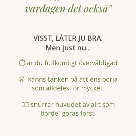
vardagen det också"
VISST, LÅTER JU BRA.
Men just nu...
⏱️ är du fullkomligt överväldigad
😩 känns tanken på att ens börja
som alldeles för mycket
🤷‍♀ snurrar huvudet av allt som
“borde” göras först