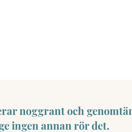
iserar noggrant och genomtä
nge ingen annan rör det.