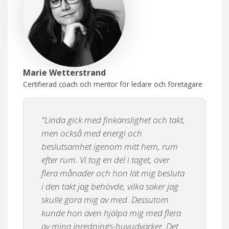
Marie Wetterstrand
Certifierad coach och mentor för ledare och företagare
"Linda gick med finkänslighet och takt,
men också med energi och
beslutsamhet igenom mitt hem, rum
efter rum. Vi tog en del i taget, över
flera månader och hon lät mig besluta
i den takt jag behövde, vilka saker jag
skulle göra mig av med. Dessutom
kunde hon även hjälpa mig med flera
av mina inrednings-huvudvärker. Det