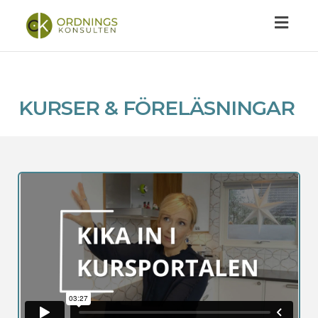
Toggl
navig
KURSER & FÖRELÄSNINGAR