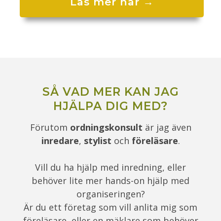
Läs mer här →
SÅ VAD MER KAN JAG
HJÄLPA DIG MED?
Förutom
ordningskonsult
är jag även
inredare
,
stylist
och
föreläsare
.
Vill du ha hjälp med inredning, eller
behöver lite mer hands-on hjälp med
organiseringen?
Är du ett företag som vill anlita mig som
föreläsare, eller en mäklare som behöver