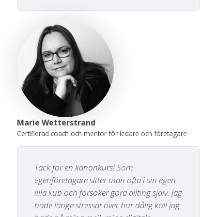
Marie Wetterstrand
Certifierad coach och mentor för ledare och företagare
Tack för en kanonkurs! Som
egenföretagare sitter man ofta i sin egen
lilla kub och försöker göra allting själv. Jag
hade länge stressat över hur dålig koll jag